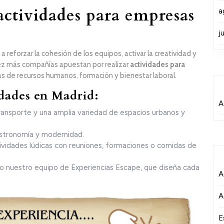
actividades para empresas
a
j
 reforzar la cohesión de los equipos, activar la creatividad y
vez más compañías apuestan por realizar
actividades para
s de recursos humanos, formación y bienestar laboral.
idades en Madrid:
A
transporte y una amplia variedad de espacios urbanos y
gastronomía y modernidad.
ividades lúdicas con reuniones, formaciones o comidas de
o nuestro equipo de Experiencias Escape, que diseña cada
A
A
E