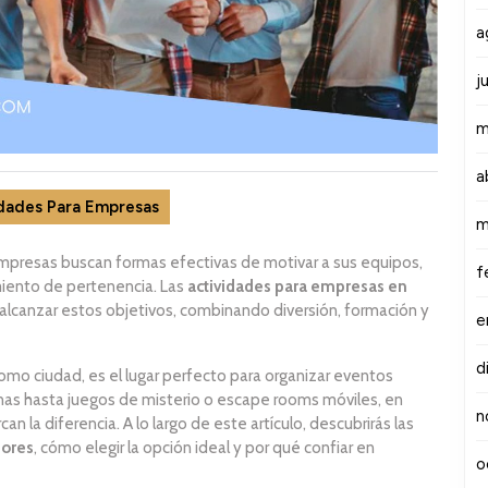
a
j
m
a
dades Para Empresas
m
empresas buscan formas efectivas de motivar a sus equipos,
f
imiento de pertenencia. Las
actividades para empresas en
 alcanzar estos objetivos, combinando diversión, formación y
e
d
d como ciudad, es el lugar perfecto para organizar eventos
s hasta juegos de misterio o escape rooms móviles, en
n
la diferencia. A lo largo de este artículo, descubrirás las
dores
, cómo elegir la opción ideal y por qué confiar en
o