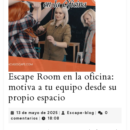
Escape Room en la oficina:
motiva a tu equipo desde su
Escape
propio espacio
Room
13
Escape-
13 de mayo de 2025
Escape-blog
0
|
|
en
de
blog
comentarios
18:08
|
mayo
la
de