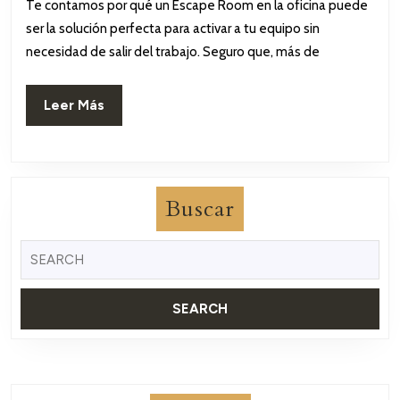
Te contamos por qué un Escape Room en la oficina puede
2025
oficina:
ser la solución perfecta para activar a tu equipo sin
motiva
necesidad de salir del trabajo. Seguro que, más de
a
Leer
Leer Más
tu
Más
equipo
desde
Buscar
su
propio
Buscar:
espacio