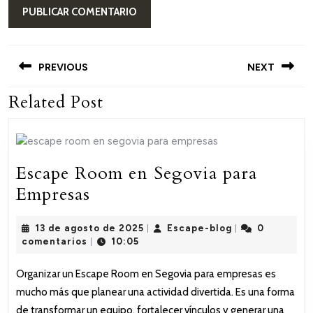
Navegación
de
PREVIOUS
NEXT
entradas
Related Post
Entrada
Siguiente
anterior:
entrada:
Escape Room en Segovia para
Escape
Empresas
Room
13
Escape-
13 de agosto de 2025
Escape-blog
0
en
|
|
de
blog
comentarios
10:05
|
Segovia
agosto
de
para
Organizar un Escape Room en Segovia para empresas es
2025
mucho más que planear una actividad divertida. Es una forma
Empresas
de transformar un equipo, fortalecer vínculos y generar una