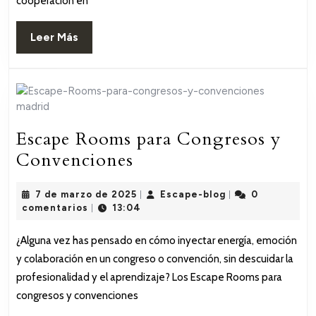
cooperación en
que
unen
Leer
Leer Más
equipos
Más
a
distanci
Escape Rooms para Congresos y
Escape
Convenciones
Rooms
7
Escape-
7 de marzo de 2025
Escape-blog
0
para
|
|
de
blog
comentarios
13:04
|
Congresos
marzo
de
y
¿Alguna vez has pensado en cómo inyectar energía, emoción
2025
y colaboración en un congreso o convención, sin descuidar la
Convenciones
profesionalidad y el aprendizaje? Los Escape Rooms para
congresos y convenciones