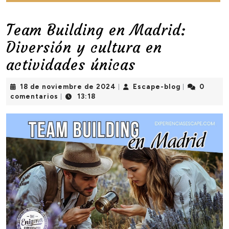
Team Building en Madrid:
Diversión y cultura en
actividades únicas
18
Escape-
18 de noviembre de 2024
Escape-blog
0
|
|
de
blog
comentarios
13:18
|
noviembre
de
2024