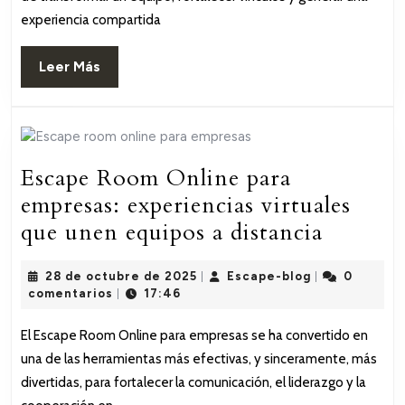
experiencia compartida
Leer
Leer Más
Más
Escape Room Online para
empresas: experiencias virtuales
Escape
que unen equipos a distancia
Room
28
Escape-
28 de octubre de 2025
Escape-blog
0
|
|
Online
de
blog
comentarios
17:46
|
para
octubre
de
empresa
El Escape Room Online para empresas se ha convertido en
2025
una de las herramientas más efectivas, y sinceramente, más
experie
divertidas, para fortalecer la comunicación, el liderazgo y la
virtuale