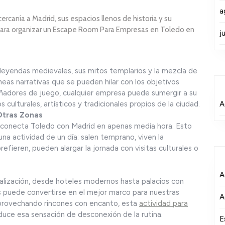
a
rcanía a Madrid, sus espacios llenos de historia y su
 para organizar un Escape Room Para Empresas en Toledo en
j
s leyendas medievales, sus mitos templarios y la mezcla de
íneas narrativas que se pueden hilar con los objetivos
eñadores de juego, cualquier empresa puede sumergir a su
culturales, artísticos y tradicionales propios de la ciudad.
A
Otras Zonas
) conecta Toledo con Madrid en apenas media hora. Esto
una actividad de un día: salen temprano, viven la
prefieren, pueden alargar la jornada con visitas culturales o
A
calización, desde hoteles modernos hasta palacios con
es puede convertirse en el mejor marco para nuestras
A
 aprovechando rincones con encanto, esta
actividad para
duce esa sensación de desconexión de la rutina.
E