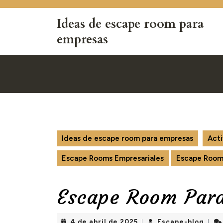
Saltar
al
Ideas de escape room para
contenido
empresas
Saltar
al
contenido
Ideas de escape room para empresas
Acti
Escape Rooms Empresariales
Escape Room
Escape Room Para
4
Esca
4 de abril de 2025
Escape-blog
|
|