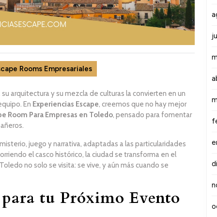
a
j
m
scape Rooms Empresariales
a
, su arquitectura y su mezcla de culturas la convierten en un
m
 equipo. En
Experiencias Escape
, creemos que no hay mejor
pe Room Para Empresas en Toledo
, pensado para fomentar
f
pañeros.
e
terio, juego y narrativa, adaptadas a las particularidades
rriendo el casco histórico, la ciudad se transforma en el
d
Toledo no solo se visita: se vive, y aún más cuando se
n
 para tu Próximo Evento
o