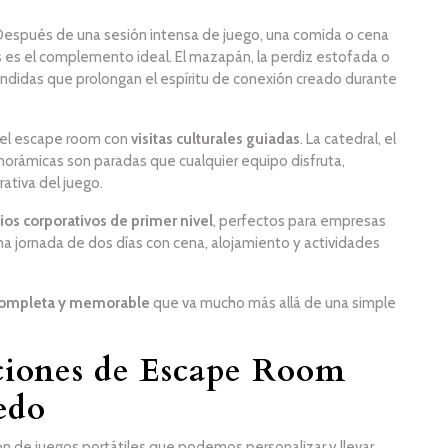
 Después de una sesión intensa de juego, una comida o cena
s es el complemento ideal. El mazapán, la perdiz estofada o
endidas que prolongan el espíritu de conexión creado durante
 el escape room con
visitas culturales guiadas
. La catedral, el
anorámicas son paradas que cualquier equipo disfruta,
ativa del juego.
ios corporativos de primer nivel
, perfectos para empresas
 una jornada de dos días con cena, alojamiento y actividades
 completa y memorable
que va mucho más allá de una simple
iones de Escape Room
edo
 de juegos portátiles que podemos personalizar y llevar