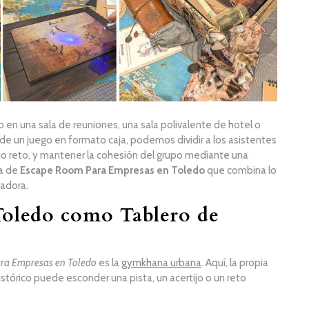
en una sala de reuniones, una sala polivalente de hotel o
 de un juego en formato caja, podemos dividir a los asistentes
o reto, y mantener la cohesión del grupo mediante una
ta de
Escape Room Para Empresas en Toledo
que combina lo
radora.
oledo como Tablero de
ra Empresas en Toledo
es la
gymkhana urbana
. Aquí, la propia
istórico puede esconder una pista, un acertijo o un reto