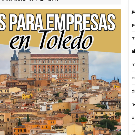
j
j
m
a
m
e
d
n
o
s