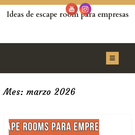
Saltar
al
Ideas de escape room para empresas
contenido
Saltar
al
contenido
Botón
de
apertur
Mes:
marzo 2026