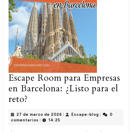
Escape Room para Empresas
en Barcelona: ¿Listo para el
Escape
reto?
Room
27
Escape-
27 de marzo de 2026
Escape-blog
0
|
|
para
de
blog
comentarios
14:25
|
marzo
Empresas
de