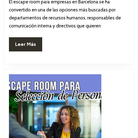
El escape room para empresas en Barcelona se ha
2026
en
convertido en una de las opciones más buscadas por
Barcelona:
departamentos de recursos humanos, responsables de
comunicación interna y directivos que quieren
¿Listo
para
Leer
Leer Más
el
Más
reto?