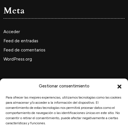
Meta
Acceder
Feed de entradas
Feed de comentarios
WordPress.org
Gestionar consentimiento
Buscar
Para ofrecer las mejores experiencias, utilizamos tecnologías como las cookies
para almacenar y/o acceder a la información del dispositivo. El
consentimiento de estas tecnologías nos permitirá procesar datos como el
comportamiento de navegación o las identificaciones únicas en este sitio. No
Buscar:
consentir o retirar el consentimiento, puede afectar negativamente a ciertas
características y funciones.