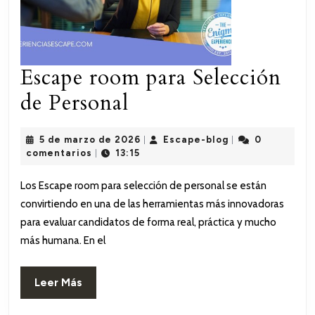
Escape room para Selección
Escape
de Personal
room
5
Escape-
5 de marzo de 2026
Escape-blog
0
|
|
para
de
blog
comentarios
13:15
|
marzo
Selección
de
Los Escape room para selección de personal se están
2026
de
convirtiendo en una de las herramientas más innovadoras
Personal
para evaluar candidatos de forma real, práctica y mucho
más humana. En el
Leer
Leer Más
Más