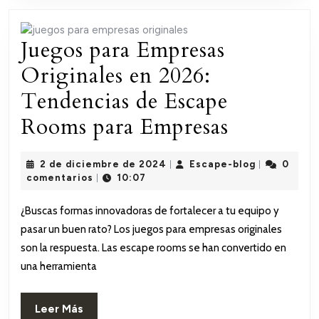
Juegos para Empresas
Originales en 2026:
Tendencias de Escape
Juegos
Rooms para Empresas
para
2
Escape-
2 de diciembre de 2024
Escape-blog
0
|
|
Empresas
de
blog
comentarios
10:07
|
diciembre
Original
de
¿Buscas formas innovadoras de fortalecer a tu equipo y
2024
en
pasar un buen rato? Los juegos para empresas originales
2026:
son la respuesta. Las escape rooms se han convertido en
una herramienta
Tendenci
de
Leer
Leer Más