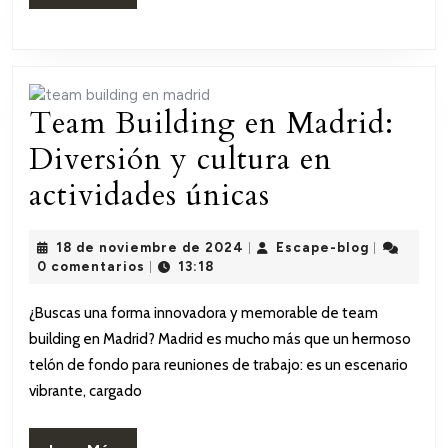
Escape
Más
Rooms
para
Team Building en Madrid:
Empresas
Diversión y cultura en
Team
actividades únicas
Building
18
Escape-
18 de noviembre de 2024
Escape-blog
|
|
en
de
blog
0 comentarios
13:18
|
noviembre
Madrid:
de
¿Buscas una forma innovadora y memorable de team
2024
Diversión
building en Madrid? Madrid es mucho más que un hermoso
y
telón de fondo para reuniones de trabajo: es un escenario
vibrante, cargado
cultura
en