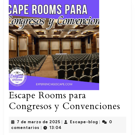
Escape Rooms para
Esc
Congresos y Convenciones
Ro
7
Escape-
7 de marzo de 2025
Escape-blog
0
|
|
par
de
blog
comentarios
13:04
|
marzo