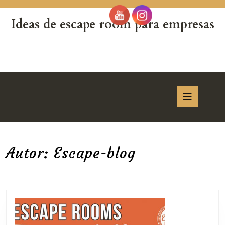
Saltar
al
Ideas de escape room para empresas
contenido
Saltar
al
contenido
Botón
de
apertur
Autor:
Escape-blog