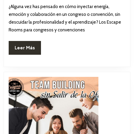
Con
de
¿Alguna vez has pensado en cómo inyectar energía,
2025
y
emoción y colaboración en un congreso o convención, sin
Con
descuidar la profesionalidad y el aprendizaje? Los Escape
Rooms para congresos y convenciones
Leer
Leer Más
Más