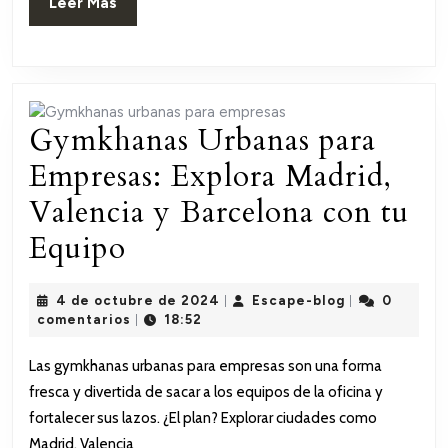
Leer
Leer Más
actividades
Más
únicas
Gymkhanas Urbanas para
Empresas: Explora Madrid,
Valencia y Barcelona con tu
Gymkhanas
Equipo
Urbanas
4
Escape-
4 de octubre de 2024
Escape-blog
0
|
|
para
de
blog
comentarios
18:52
|
octubre
Empresas:
de
Las gymkhanas urbanas para empresas son una forma
2024
Explora
fresca y divertida de sacar a los equipos de la oficina y
Madrid,
fortalecer sus lazos. ¿El plan? Explorar ciudades como
Madrid, Valencia