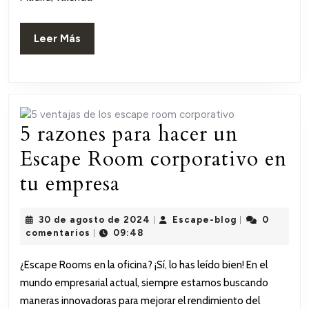
Valencia
y
Leer
Leer Más
Barcelona
Más
con
tu
5 razones para hacer un
Equipo
Escape Room corporativo en
5
tu empresa
razones
30
Escape-
30 de agosto de 2024
Escape-blog
0
|
|
para
de
blog
comentarios
09:48
|
agosto
hacer
de
¿Escape Rooms en la oficina? ¡Sí, lo has leído bien! En el
2024
un
mundo empresarial actual, siempre estamos buscando
Escape
maneras innovadoras para mejorar el rendimiento del