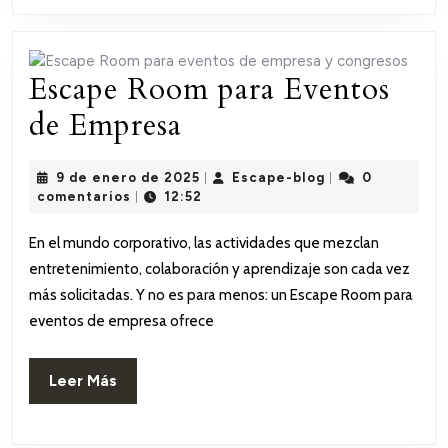
Escape Room para Eventos
Escape
de Empresa
Room
9
Escape-
9 de enero de 2025
Escape-blog
0
|
|
para
de
blog
comentarios
12:52
|
enero
Eventos
de
En el mundo corporativo, las actividades que mezclan
2025
de
entretenimiento, colaboración y aprendizaje son cada vez
Empresa
más solicitadas. Y no es para menos: un Escape Room para
eventos de empresa ofrece
Leer
Leer Más
Más