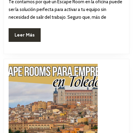
Te contamos por qué un Escape Room en la oficina puede
2025
oficina:
ser la solución perfecta para activar a tu equipo sin
motiva
necesidad de salir del trabajo. Seguro que, más de
a
Leer
Leer Más
tu
Más
equipo
desde
su
propio
espacio