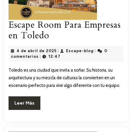
Escape Room Para Empresas
Escape
en Toledo
Room
4
Escape-
4 de abril de 2025
Escape-blog
0
|
|
Para
de
blog
comentarios
12:47
|
abril
Empresas
de
Toledo es una ciudad que invita a soñar. Su historia, su
2025
en
arquitectura y su mezcla de culturas la convierten en un
Toledo
escenario perfecto para vivir algo diferente con tu equipo.
Leer
Leer Más
Más