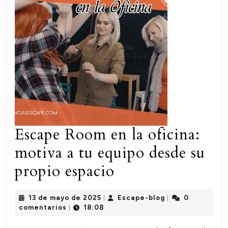
Escape Room en la oficina:
motiva a tu equipo desde su
Escape
propio espacio
Room
13
Escape-
13 de mayo de 2025
Escape-blog
0
|
|
en
de
blog
comentarios
18:08
|
mayo
la
de