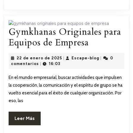
Gymkhanas Originales para
Gymkhana
Equipos de Empresa
Originales
22
Escape-
22 de enero de 2025
Escape-blog
0
|
|
para
de
blog
comentarios
16:03
|
enero
Equipos
de
En el mundo empresarial, buscar actividades que impulsen
2025
de
la cooperación, la comunicación y el espíritu de grupo se ha
Empresa
vuelto esencial para el éxito de cualquier organización. Por
eso, las
Leer
Leer Más
Más