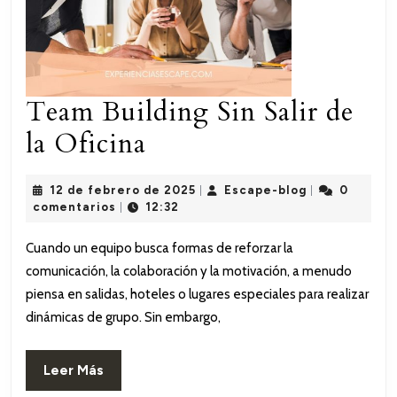
Team Building Sin Salir de
Team
la Oficina
Building
12
Escape-
12 de febrero de 2025
Escape-blog
0
|
|
Sin
de
blog
comentarios
12:32
|
febrero
Salir
de
Cuando un equipo busca formas de reforzar la
2025
de
comunicación, la colaboración y la motivación, a menudo
la
piensa en salidas, hoteles o lugares especiales para realizar
dinámicas de grupo. Sin embargo,
Oficina
Leer
Leer Más
Más