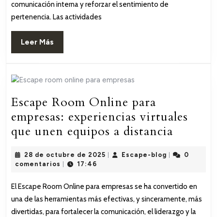
comunicación interna y reforzar el sentimiento de
completa
pertenencia. Las actividades
para
fortalecer
Leer
Leer Más
equipos
Más
Escape Room Online para
empresas: experiencias virtuales
Escape
que unen equipos a distancia
Room
28
Escape-
28 de octubre de 2025
Escape-blog
0
|
|
Online
de
blog
comentarios
17:46
|
para
octubre
de
empresa
El Escape Room Online para empresas se ha convertido en
2025
una de las herramientas más efectivas, y sinceramente, más
experie
divertidas, para fortalecer la comunicación, el liderazgo y la