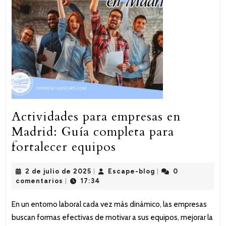
Actividades para empresas en
Madrid: Guía completa para
Actividades
fortalecer equipos
para
2
Escape-
2 de julio de 2025
Escape-blog
0
|
empresas
|
de
blog
comentarios
17:34
|
en
julio
de
Madrid:
En un entorno laboral cada vez más dinámico, las empresas
2025
buscan formas efectivas de motivar a sus equipos, mejorar la
Guía