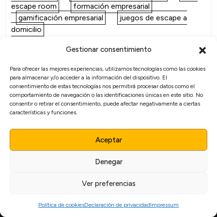
escape room
formación empresarial
gamificación empresarial
juegos de escape a
domicilio
Gestionar consentimiento
Para ofrecer las mejores experiencias, utilizamos tecnologías como las cookies
para almacenar y/o acceder a la información del dispositivo. El
consentimiento de estas tecnologías nos permitirá procesar datos como el
comportamiento de navegación o las identificaciones únicas en este sitio. No
consentir o retirar el consentimiento, puede afectar negativamente a ciertas
Categorías
características y funciones.
Aceptar
Actividades en Madrid
Denegar
Actividades Para Empresas
Ver preferencias
Escape Rooms Empresariales
Política de cookies
Declaración de privacidad
Impressum