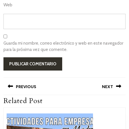
Web
Guarda mi nombre, correo electrónico y web en este navegador
para la próxima vez que comente.
Navegación
de
PREVIOUS
NEXT
entradas
Related Post
Entrada
Siguiente
anterior:
entrada: