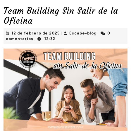
Team Building Sin Salir de la
Oficina
12
Escape-
12 de febrero de 2025
Escape-blog
0
|
|
de
blog
comentarios
12:32
|
febrero
de
2025