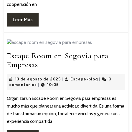
virtuale
cooperación en
que
unen
Leer
Leer Más
equipos
Más
a
distanci
Escape Room en Segovia para
Escape
Empresas
Room
13
Escape-
13 de agosto de 2025
Escape-blog
0
en
|
|
de
blog
comentarios
10:05
|
Segovia
agosto
de
para
Organizar un Escape Room en Segovia para empresas es
2025
mucho más que planear una actividad divertida. Es una forma
Empresas
de transformar un equipo, fortalecer vínculos y generar una
experiencia compartida